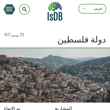
عربى
FRANÇAIS
ENGLISH
23 يونيو 1977
دولة فلسطين
المشاريع
تم الإنهاء