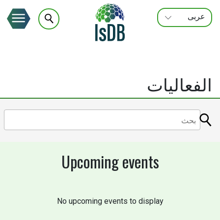
عربى
FRANÇAIS
ENGLISH
الفعاليات
Upcoming events
No upcoming events to display