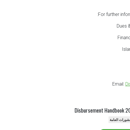
For further info
Dues &
Finan
Isl
Email:
Di
Disbursement Handbook 2
شورات العامة