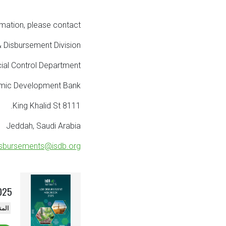
rmation, please contact:
 Disbursement Division
cial Control Department
amic Development Bank
8111 King Khalid St.
Jeddah, Saudi Arabia
sbursements@isdb.org
025
المن