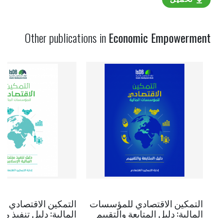
Other publications in
Economic Empowerment
التمكين الاقتصادي للمؤسسات
التمكين الاقتصادي 
المالية: دليل المتابعة والتقييم
المالية: دليل تنفيذ م