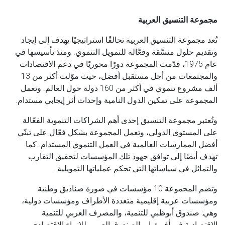
مجموعة التنسيق العربية
تُعد مجموعة التنسيق العربية تحالفًا استراتيجيًا يهدف إلى إيجاد
وتقديم حلول منسَّقة وفعَّالة للتمويل التنموي. ومنذ تأسيسها في
عام 1975، قدّمت المجموعة دورًا محوريًا في دعم الاقتصادات
والمجتمعات من أجل مستقبل أفضل، حيث موّلت أكثر من 13
ألف مشروع تنموي في أكثر من 160 دولة حول العالم. وتعمل
المجموعة على تمكين الدول النامية وإحداث أثر إيجابي مستدام.
وتُعتبر مجموعة التنسيق إحدى أهم الشراكات التنموية الفعّالة
على المستوى الدولي، وتعمل المجموعة بشكل فعّال على تبنّي
أفضل الممارسات العالمية في العمل التنموي المستدام. كما
تهدف أيضًا إلى توافق جهود تلك المؤسسات لتحقيق التقارب
والتماثل في سياساتها التي تحكم عملياتها التمويلية.
وتضم المجموعة 10 مؤسسات في صورة صناديق وطنية
ومؤسسات عربية إقليمية متعددة الأطراف ومؤسسات دولية،
وهي: صندوق أبوظبي للتنمية، والمصرف العربي للتنمية
الاقتصادية في أفريقيا، والصندوق العربي للإنماء الاقتصادي