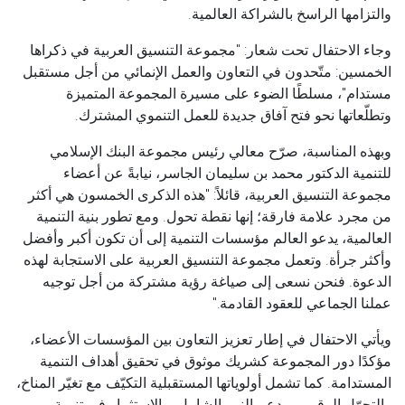
والتزامها الراسخ بالشراكة العالمية.
وجاء الاحتفال تحت شعار: "مجموعة التنسيق العربية في ذكراها
الخمسين: متّحدون في التعاون والعمل الإنمائي من أجل مستقبل
مستدام"، مسلطًا الضوء على مسيرة المجموعة المتميزة
وتطلّعاتها نحو فتح آفاق جديدة للعمل التنموي المشترك.
وبهذه المناسبة، صرّح معالي رئيس مجموعة البنك الإسلامي
للتنمية الدكتور محمد بن سليمان الجاسر، نيابةً عن أعضاء
مجموعة التنسيق العربية، قائلاً: "هذه الذكرى الخمسون هي أكثر
من مجرد علامة فارقة؛ إنها نقطة تحول. ومع تطور بنية التنمية
العالمية، يدعو العالم مؤسسات التنمية إلى أن تكون أكبر وأفضل
وأكثر جرأة. وتعمل مجموعة التنسيق العربية على الاستجابة لهذه
الدعوة. فنحن نسعى إلى صياغة رؤية مشتركة من أجل توجيه
عملنا الجماعي للعقود القادمة."
ويأتي الاحتفال في إطار تعزيز التعاون بين المؤسسات الأعضاء،
مؤكدًا دور المجموعة كشريك موثوق في تحقيق أهداف التنمية
المستدامة. كما تشمل أولوياتها المستقبلية التكيّف مع تغيّر المناخ،
والتحوّل الرقمي، ودعم النمو الشامل، والاستثمار في تنمية