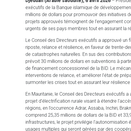
Djeddah (Arabie saoudite), 6 avril 2026
– Présidé
exécutifs de la Banque islamique de développemen
millions de dollars pour promouvoir des initiativ
projets approuvés témoignent de l’engagement con
urgents de ses pays membres tout en assurant la rés
Le Conseil des Directeurs exécutifs a approuvé un 
riposte, relance et résilience, en faveur de trente-
de catastrophes naturelles. En sus des contributions
prévoit 30 millions de dollars en subventions à part
de financement concessionnel de la BID. Le mécanis
interventions de relance, et améliorer l’état de prép
surmonter les crises tout en assurant leur résilience
En Mauritanie, le Conseil des Directeurs exécutifs 
projet d'électrification rurale visant à étendre l'acc
régions, en l’occurrence Adrar, Assaba, Inchiri, Bra
comprend 25,35 millions de dollars de la BID et 33
infrastructures, le projet privilégie l'autonomisatio
usages multiples qui seront gérées par des coopér