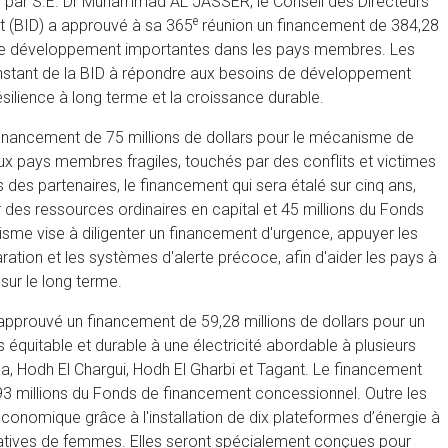
 par S.E. Dr Muhammad AL JASSER, le Conseil des Directeurs
e
t (BID) a approuvé à sa 365
réunion un financement de 384,28
es de développement importantes dans les pays membres. Les
stant de la BID à répondre aux besoins de développement
ilience à long terme et la croissance durable.
financement de 75 millions de dollars pour le mécanisme de
deux pays membres fragiles, touchés par des conflits et victimes
 des partenaires, le financement qui sera étalé sur cinq ans,
ir des ressources ordinaires en capital et 45 millions du Fonds
me vise à diligenter un financement d'urgence, appuyer les
aration et les systèmes d'alerte précoce, afin d'aider les pays à
 sur le long terme.
a approuvé un financement de 59,28 millions de dollars pour un
ès équitable et durable à une électricité abordable à plusieurs
kna, Hodh El Chargui, Hodh El Gharbi et Tagant. Le financement
,93 millions du Fonds de financement concessionnel. Outre les
n économique grâce à l'installation de dix plateformes d’énergie à
atives de femmes. Elles seront spécialement conçues pour